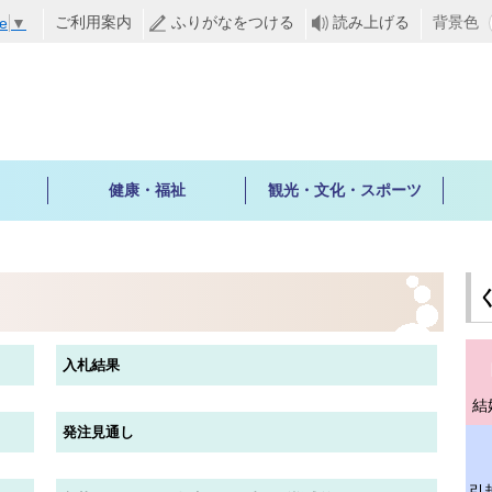
ご利用案内
ふりがなをつける
読み上げる
背景色
e
▼
健康・福祉
観光・文化・スポーツ
入札結果
結
発注見通し
引