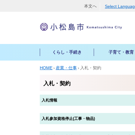
本文へ
Select Languag
くらし・手続き
子育て・教育
戸
子
高
観
経営支援・金融支援
市
HOME
›
産業・仕事
›
入札・契約
籍・
育
齢
光
の
就労支援
印
て
者
概
特
入札・契約
産業振興
鑑
支
福
要
産
登
援
祉
届出・証明・法令・規制
物
組
録・
入札情報
保
介
織
入札・契約
文
住
育
護
案
化・
民
農・商・工
所・
保
内
芸
入札参加資格停止(工事・物品)
登
幼
険
法人の税金
術
庁
録
稚
障
舎
人材募集
文