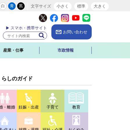
白
青
黒
文字サイズ
小さく
標準
大きく
スマホ・携帯サイト
お問い合わせ
産業・仕事
市政情報
くらしのガイド
婚・離婚
妊娠・出産
子育て
教育
越･住まい
就職・退職
福祉・介護
おくやみ