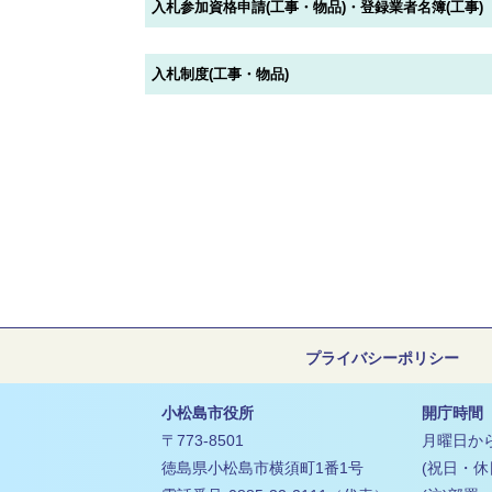
防
園
入札参加資格申請(工事・物品)・登録業者名簿(工事)
が
案
化
災
小松島市企業ガイドブック
小
い・
内
財
情
学
福
市
報
入札制度(工事・物品)
施
校・
祉
長
設
年
中
保
の
金・
学
レ
健・
部
保
校
ジ
健
屋
険
ャ
生
康・
施
ー・
税
涯
医
策・
ス
金
学
療
計
ポ
習
住
母
画
ー
ま
教
子
ツ
都
い
育
保
市
ま
委
健
プライバシーポリシー
ご
整
つ
員
み・
健
備
り
会
リ
康
小松島市役所
開庁時間
選
国
サ
教
増
〒773-8501
月曜日から
挙
内・
イ
育
進
徳島県小松島市横須町1番1号
(祝日・休
国
財
ク
相
予