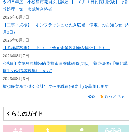
令和８年度 小松島市職員採用試験 【１０月１日付採用試験】（情
報処理）第一次試験合格者
2026年8月7日
【工事・点検】ニホンフラッシュたぬき広場「停電」のお知らせ（8
月8日）
2026年8月7日
【参加者募集】こまつしま合同企業説明会を開催します！
2026年8月7日
令和8年度徳島県地域防災推進員養成研修(防災士養成研修)【短期講
座】の受講者募集について
2026年8月6日
横須保育所で働く会計年度任用職員(保育士)を募集します
RSS
もっと見る
くらしのガイド