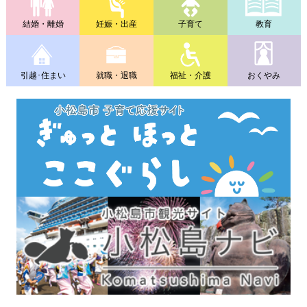
結婚・離婚
妊娠・出産
子育て
教育
引越･住まい
就職・退職
福祉・介護
おくやみ